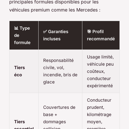
principales formules disponibles pour les
véhicules premium comme les Mercedes :
📊 Type
✅ Garanties
🎯 Profil
de
incluses
recommandé
formule
Usage limité,
Responsabilité
véhicule peu
Tiers
civile, vol,
coûteux,
éco
incendie, bris de
conducteur
glace
expérimenté
Conducteur
Couvertures de
prudent,
base +
kilométrage
Tiers
dommages
moyen,
essentiel
collision
première